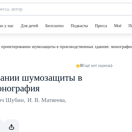
ко у нас
Для детей
Бесплатно
Подкасты
Пресса
Моё
П
 проектировании шумозащиты в производственных зданиях: монографи
0
Ещё нет оценок
вании шумозащиты в
онография
ич Шубин
,
И. В. Матвеева
,