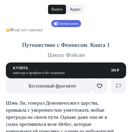
Книга
Аудио
Платная книга
0
Ещё нет оценок
Путешествие с Фениксом. Книга 1
Цзюлу Фэйсян
КУПИТЬ
399 ₽
навсегда в профиле и без подписки
Бесплатный фрагмент
Шэнь Ли, генерал Демонического царства,
привыкла с уверенностью уничтожать любые
преграды на своем пути. Однако даже она не в
силах противиться воле Небес, которые
навязывают ей помолвку с одним из небожителей.