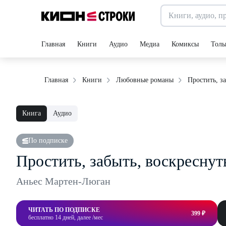
Главная
Книги
Аудио
Медиа
Комиксы
Толь
Простить, з
Главная
Книги
Любовные романы
Книга
Аудио
По подписке
Простить, забыть, воскреснут
Аньес Мартен-Люган
ЧИТАТЬ ПО ПОДПИСКЕ
399 ₽
бесплатно 14 дней, далее /мес