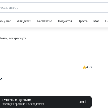
ко у нас
Для детей
Бесплатно
Подкасты
Пресса
Моё
П
абыть, воскреснуть
4.7
ь
КУПИТЬ ОТДЕЛЬНО
449 ₽
навсегда в профиле и без подписки