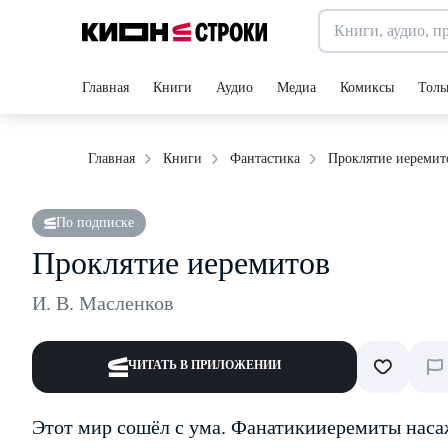
Главная
Книги
Аудио
Медиа
Комиксы
Толь
Проклятие иеремит
Главная
Книги
Фантастика
По подписке
Проклятие иеремитов
И. В. Масленков
ЧИТАТЬ В ПРИЛОЖЕНИИ
Этот мир сошёл с ума. Фанатики­иеремиты наса