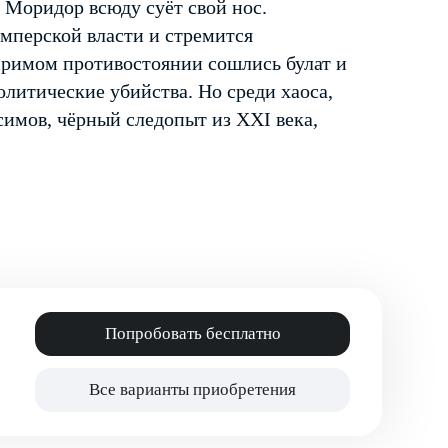
 Моридор всюду суёт свой нос.
имперской власти и стремится
иримом противостоянии сошлись булат и
политические убийства. Но среди хаоса,
симов, чёрный следопыт из XXI века,
Попробовать бесплатно
Все варианты приобретения