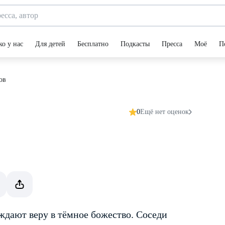
ко у нас
Для детей
Бесплатно
Подкасты
Пресса
Моё
П
ов
0
Ещё нет оценок
ждают веру в тёмное божество. Соседи