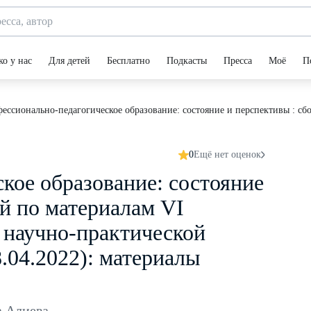
ко у нас
Для детей
Бесплатно
Подкасты
Пресса
Моё
П
ессионально-педагогическое образование: состояние и перспективы : сб
0
Ещё нет оценок
кое образование: состояние
ей по материалам VI
 научно-практической
8.04.2022): материалы
а Алиева