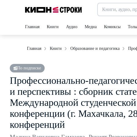
Главная
Книги
Аудио
Медиа
Комиксы
Толь
Проф
Главная
Книги
Образование и педагогика
По подписке
Профессионально-педагогичес
и перспективы : сборник стат
Международной студенческой
конференции (г. Махачкала, 2
конференций
Мадина Вагидовна Гамзаева
,
Рукият Резвановн