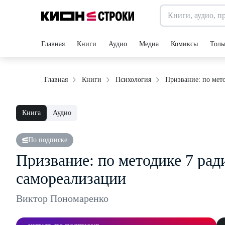
Главная
Книги
Аудио
Медиа
Комиксы
Толь
Призвание: по мето
Главная
Книги
Психология
Книга
Аудио
По подписке
Призвание: по методике 7 рад
самореализации
Виктор Пономаренко