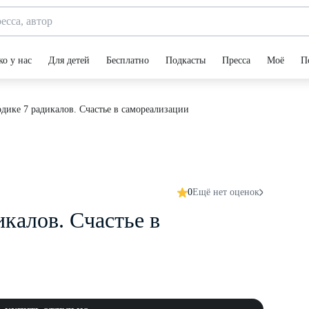
ко у нас
Для детей
Бесплатно
Подкасты
Пресса
Моё
П
дике 7 радикалов. Счастье в самореализации
0
Ещё нет оценок
икалов. Счастье в