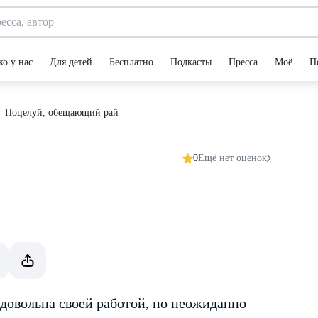
ко у нас
Для детей
Бесплатно
Подкасты
Пресса
Моё
П
Поцелуй, обещающий рай
0
Ещё нет оценок
довольна своей работой, но неожиданно