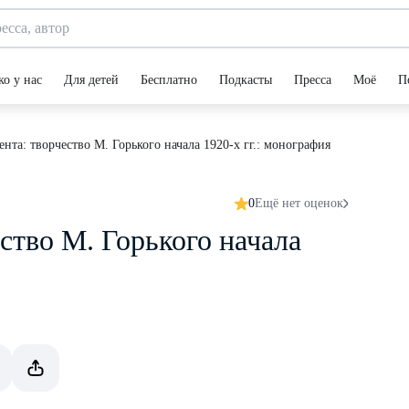
ко у нас
Для детей
Бесплатно
Подкасты
Пресса
Моё
П
нта: творчество М. Горького начала 1920-х гг.: монография
0
Ещё нет оценок
ство М. Горького начала