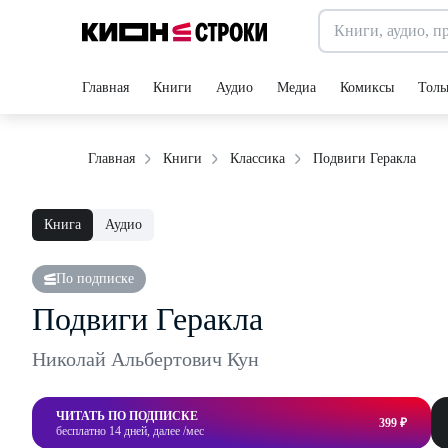
Главная
Книги
Аудио
Медиа
Комиксы
Толь
Подвиги Геракла
Главная
Книги
Классика
Книга
Аудио
По подписке
Подвиги Геракла
Николай Альбертович Кун
ЧИТАТЬ ПО ПОДПИСКЕ
399 ₽
бесплатно 14 дней, далее /мес