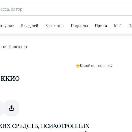
ко у нас
Для детей
Бесплатно
Подкасты
Пресса
Моё
П
 носа Пиноккио
0
Ещё нет оценок
оккио
КИХ СРЕДСТВ, ПСИХОТРОПНЫХ