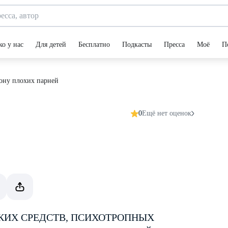
ко у нас
Для детей
Бесплатно
Подкасты
Пресса
Моё
П
ону плохих парней
0
Ещё нет оценок
КИХ СРЕДСТВ, ПСИХОТРОПНЫХ