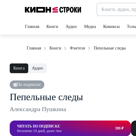
Главная
Книги
Аудио
Медиа
Комиксы
Толь
Пепельные следы
Главная
Книги
Фэнтези
Книга
Аудио
По подписке
Пепельные следы
Александра Пушкина
ЧИТАТЬ ПО ПОДПИСКЕ
399 ₽
бесплатно 14 дней, далее /мес