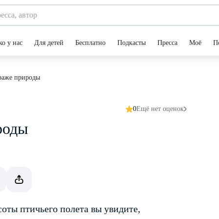
ко у нас
Для детей
Бесплатно
Подкасты
Пресса
Моё
П
раже природы
0
Ещё нет оценок
роды
оты птичьего полета вы увидите,