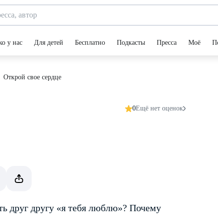
ко у нас
Для детей
Бесплатно
Подкасты
Пресса
Моё
П
Открой свое сердце
0
Ещё нет оценок
ть друг другу «я тебя люблю»? Почему