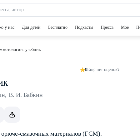
ко у нас
Для детей
Бесплатно
Подкасты
Пресса
Моё
П
ммотологии: учебник
0
Ещё нет оценок
ик
ин
,
В. И. Бабкин
орюче-смазочных материалов (ГСМ).