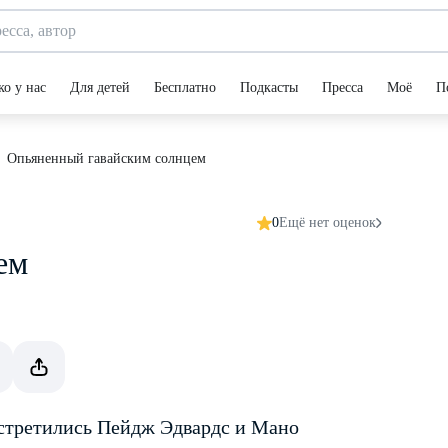
ко у нас
Для детей
Бесплатно
Подкасты
Пресса
Моё
П
Опьяненный гавайским солнцем
0
Ещё нет оценок
ем
встретились Пейдж Эдвардс и Мано