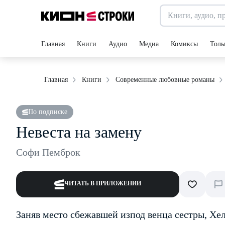
Главная
Книги
Аудио
Медиа
Комиксы
Толь
Главная
Книги
Современные любовные романы
По подписке
Невеста на замену
Софи Пемброк
ЧИТАТЬ В ПРИЛОЖЕНИИ
Заняв место сбежавшей из­под венца сестры, Х