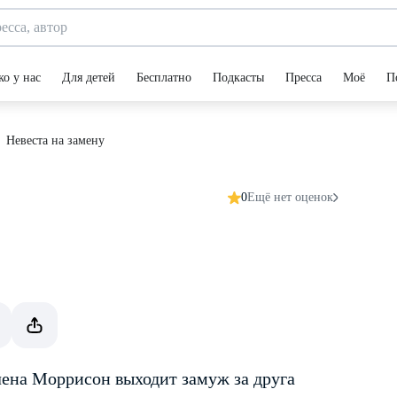
ко у нас
Для детей
Бесплатно
Подкасты
Пресса
Моё
П
Невеста на замену
0
Ещё нет оценок
елена Моррисон выходит замуж за друга