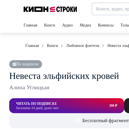
Главная
Книги
Аудио
Медиа
Комиксы
Толь
Невеста эль
Главная
Книги
Любовное фэнтези
По подписке
Невеста эльфийских кровей
Алина Углицкая
ЧИТАТЬ ПО ПОДПИСКЕ
399 ₽
бесплатно 14 дней, далее /мес
Бесплатный фрагмент