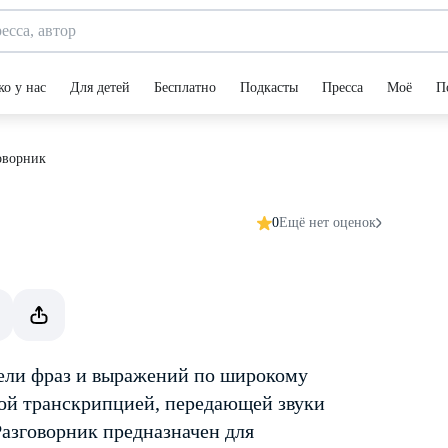
ко у нас
Для детей
Бесплатно
Подкасты
Пресса
Моё
П
оворник
0
Ещё нет оценок
ели фраз и выражений по широкому
кой транскрипцией, передающей звуки
Разговорник предназначен для