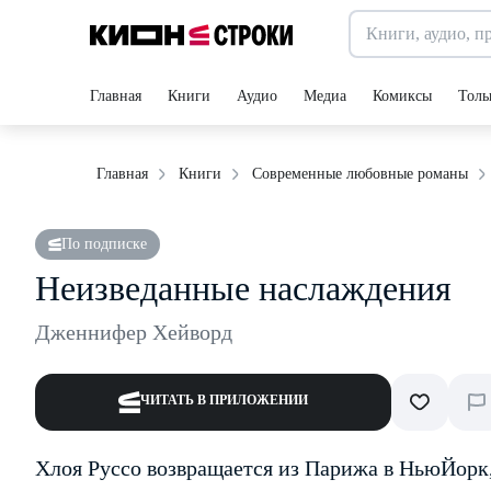
Главная
Книги
Аудио
Медиа
Комиксы
Толь
Главная
Книги
Современные любовные романы
По подписке
Неизведанные наслаждения
Дженнифер Хейворд
ЧИТАТЬ В ПРИЛОЖЕНИИ
Хлоя Руссо возвращается из Парижа в Нью­Йорк