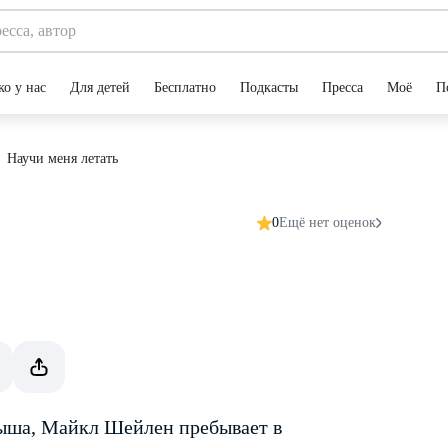
ко у нас
Для детей
Бесплатно
Подкасты
Пресса
Моё
П
Научи меня летать
0
Ещё нет оценок
ыша, Майкл Шейлен пребывает в