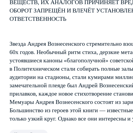
ВЕЩЕСТВ, ИХ АНАЛОГОВ ПРИЧИНЯЕТ ВРЕ
ОБОРОТ ЗАПРЕЩЁН И ВЛЕЧЁТ УСТАНОВЛ
ОТВЕТСТВЕННОСТЬ
Звезда Андрея Вознесенского стремительно взо
60­х годов. Необычный ритм стиха, дерзкие ме
устоявшиеся каноны «благополучной» советской
в Политехническом стали собирать полные зал
аудитории на стадионы, стали кумирами миллио
замечательной плеяде был Андрей Вознесенский
прилавков, каждое новое стихотворение стано
Мемуары Андрея Вознесенского состоят из зари
Большинство из героев этой книги — известные 
только узкий круг. Однако все они интересны и