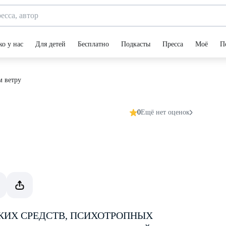
ко у нас
Для детей
Бесплатно
Подкасты
Пресса
Моё
П
м ветру
0
Ещё нет оценок
КИХ СРЕДСТВ, ПСИХОТРОПНЫХ