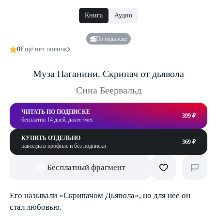
Книга
Аудио
По подписке
0
Ещё нет оценок
Муза Паганини. Скрипач от дьявола
Сина Беервальд
ЧИТАТЬ ПО ПОДПИСКЕ
399 ₽
бесплатно 14 дней, далее /мес
КУПИТЬ ОТДЕЛЬНО
369 ₽
навсегда в профиле и без подписки
Бесплатный фрагмент
Его называли «Скрипачом Дьявола», но для нее он
стал любовью.