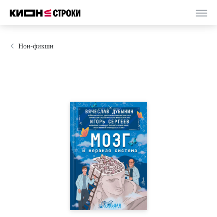
Нон-фикшн