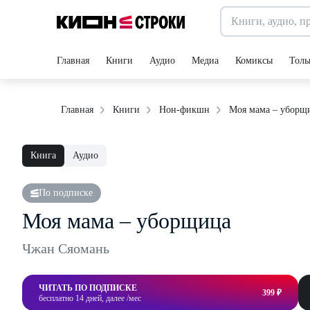
Главная
Книги
Аудио
Медиа
Комиксы
Толь
Моя мама – уборщ
Главная
Книги
Нон-фикшн
Книга
Аудио
По подписке
Моя мама – уборщица
Чжан Сяомань
ЧИТАТЬ ПО ПОДПИСКЕ
399 ₽
бесплатно 14 дней, далее /мес