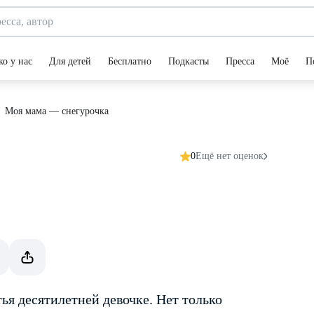
ко у нас
Для детей
Бесплатно
Подкасты
Пресса
Моё
П
Моя мама — снегурочка
0
Ещё нет оценок
тья десятилетней девочке. Нет только