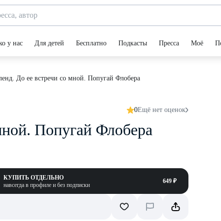
ко у нас
Для детей
Бесплатно
Подкасты
Пресса
Моё
П
енд. До ее встречи со мной. Попугай Флобера
0
Ещё нет оценок
мной. Попугай Флобера
КУПИТЬ ОТДЕЛЬНО
649 ₽
навсегда в профиле и без подписки