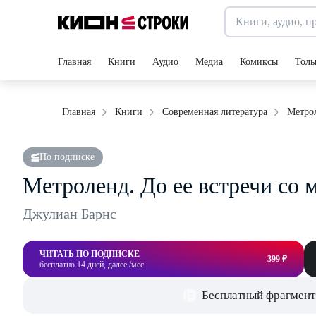
Главная
Книги
Аудио
Медиа
Комиксы
Толь
Метрол
Главная
Книги
Современная литература
По подписке
Метроленд. До ее встречи со 
Джулиан Барнс
ЧИТАТЬ ПО ПОДПИСКЕ
399 ₽
бесплатно 14 дней, далее /мес
Бесплатный фрагмент