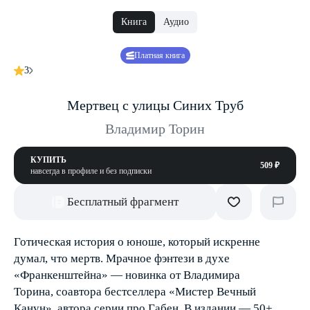
Книга
Аудио
Платная книга
3
Мертвец с улицы Синих Труб
Владимир Торин
КУПИТЬ
509 ₽
навсегда в профиле и без подписки
Бесплатный фрагмент
Готическая история о юноше, который искренне
думал, что мертв. Мрачное фэнтези в духе
«Франкенштейна» — новинка от Владимира
Торина, соавтора бестселлера «Мистер Вечный
Канун», автора серии про Габен. В издании — 50+