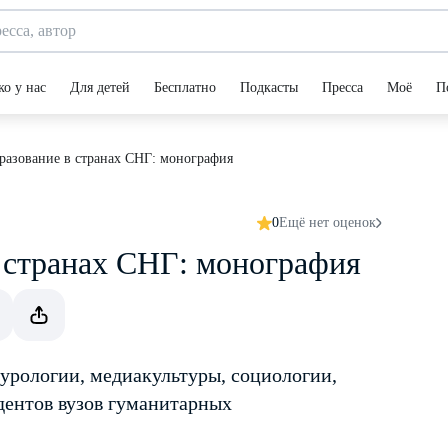
ко у нас
Для детей
Бесплатно
Подкасты
Пресса
Моё
П
разование в странах СНГ: монография
0
Ещё нет оценок
 странах СНГ: монография
турологии, медиакультуры, социологии,
удентов вузов гуманитарных