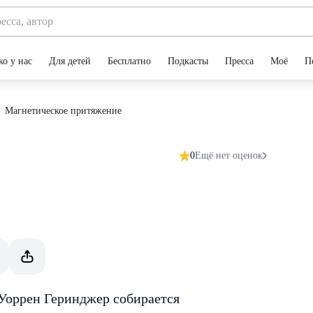
ко у нас
Для детей
Бесплатно
Подкасты
Пресса
Моё
П
Магнетическое притяжение
0
Ещё нет оценок
Уоррен Геринджер собирается