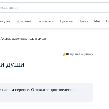
ко у нас
Для детей
Бесплатно
Подкасты
Пресса
Моё
П
 Альвы: исцеление тела и души
0
Ещё нет оценок
 и души
в нашем сервисе. Отложите произведение и