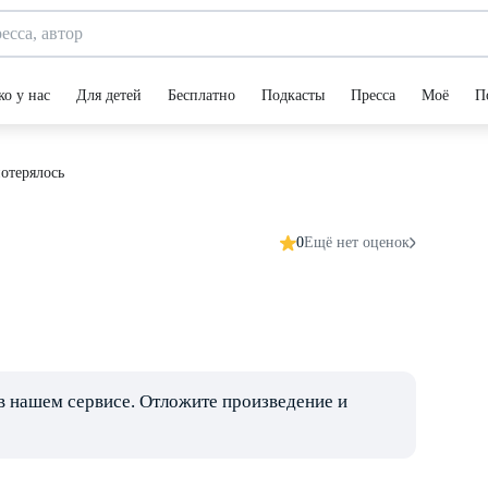
ко у нас
Для детей
Бесплатно
Подкасты
Пресса
Моё
П
отерялось
0
Ещё нет оценок
в нашем сервисе. Отложите произведение и