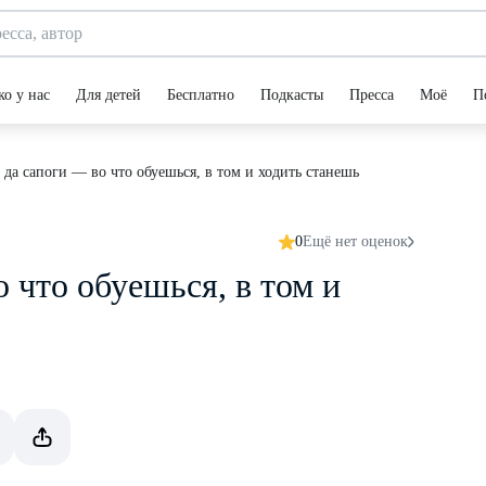
ко у нас
Для детей
Бесплатно
Подкасты
Пресса
Моё
П
 да сапоги — во что обуешься, в том и ходить станешь
0
Ещё нет оценок
 что обуешься, в том и