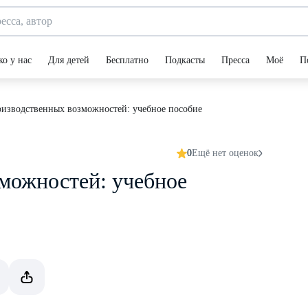
ко у нас
Для детей
Бесплатно
Подкасты
Пресса
Моё
П
оизводственных возможностей: учебное пособие
0
Ещё нет оценок
можностей: учебное