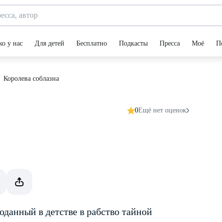
ко у нас
Для детей
Бесплатно
Подкасты
Пресса
Моё
П
Королева соблазна
0
Ещё нет оценок
данный в детстве в рабство тайной