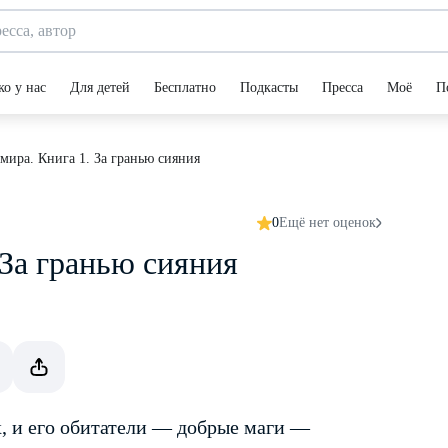
ко у нас
Для детей
Бесплатно
Подкасты
Пресса
Моё
П
ира. Книга 1. За гранью сияния
0
Ещё нет оценок
 За гранью сияния
, и его обитатели — добрые маги —