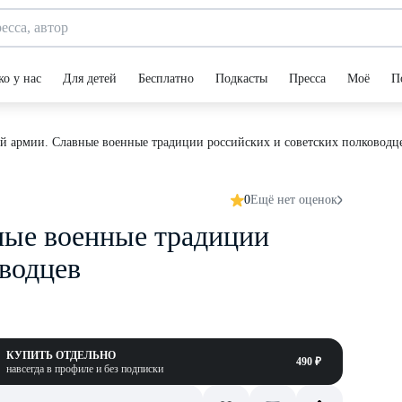
ко у нас
Для детей
Бесплатно
Подкасты
Пресса
Моё
П
ой армии. Cлавные военные традиции российских и советских полководц
0
Ещё нет оценок
ные военные традиции
оводцев
КУПИТЬ ОТДЕЛЬНО
490 ₽
навсегда в профиле и без подписки