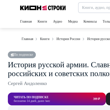
Главная
Книги
Аудио
Медиа
Комиксы
Толь
История русск
Главная
Книги
История России
По подписке
История русской армии. Cлав
российских и советских полк
Сергей Андоленко
ЧИТАТЬ ПО ПОДПИСКЕ
399 ₽
бесплатно 14 дней, далее /мес