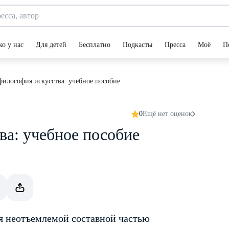
ко у нас
Для детей
Бесплатно
Подкасты
Пресса
Моё
П
философия искусства: учебное пособие
0
Ещё нет оценок
ва: учебное пособие
я неотъемлемой составной частью