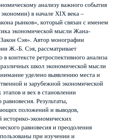
ономическому анализу важного события
экономии) в начале XIX века –
акона рынков», который связан с именем
сика экономической мысли Жана-
 «Закон Сэя». Автор монографии
ии Ж.-Б. Сэя, рассматривает
о в контексте ретроспективного анализа
 различных школ экономической мысли
внимание уделено выявлению места и
ственной и зарубежной экономической
 этапов и вех в становлении
равновесия. Результаты,
ающих положений и выводов,
й историко-экономических
ческого равновесия и преодоления
спользованы при изучении и