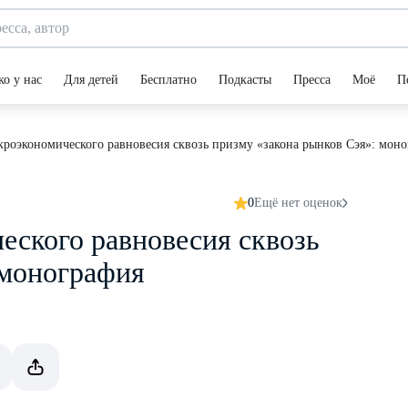
ко у нас
Для детей
Бесплатно
Подкасты
Пресса
Моё
П
кроэкономического равновесия сквозь призму «закона рынков Сэя»: мон
0
Ещё нет оценок
еского равновесия сквозь
 монография