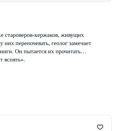
мке староверов-кержаков, живущих
 них переночевать, геолог замечает
книги. Он пытается их прочитать…
т вспять».