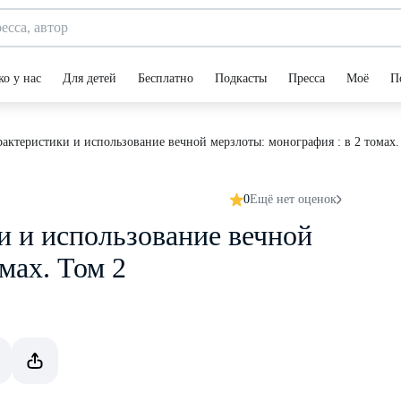
ко у нас
Для детей
Бесплатно
Подкасты
Пресса
Моё
П
рактеристики и использование вечной мерзлоты: монография : в 2 томах.
0
Ещё нет оценок
и и использование вечной
мах. Том 2