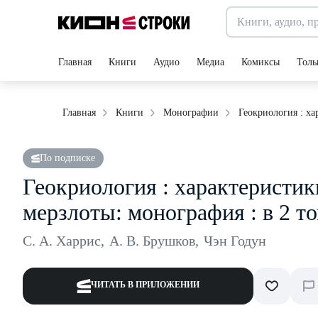
Главная
Книги
Аудио
Медиа
Комиксы
Толь
Геокриология : ха
Главная
Книги
Монографии
По подписке
Геокриология : характеристик
мерзлоты: монография : в 2 то
С. А. Харрис
,
А. В. Брушков
,
Чэн Годун
ЧИТАТЬ В ПРИЛОЖЕНИИ