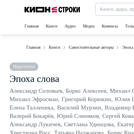
Главная
Книги
Аудио
Медиа
Комиксы
Толь
Эпоха
Главная
Книги
Самостоятельные авторы
Недоступно
Эпоха слова
Александр Соловьев
,
Борис Алексеев
,
Михаил 
Михаил Эфросман
,
Григорий Корюкин
,
Юлия 
Елена Талленика
,
Василий Мурзин
,
Владимир 
Валерий Бокарёв
,
Юрий Слиняков
,
Сергей Кова
Александр Лукичев
,
Светлана Удинцова
,
Екате
Христиана Росс
,
Татьяна Наджарова
,
Борис Кра