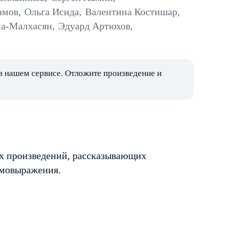
амов
,
Ольга Исида
,
Валентина Костишар
,
а-Малхасян
,
Эдуард Артюхов
,
в нашем сервисе. Отложите произведение и
их произведений, рассказывающих
амовыражения.