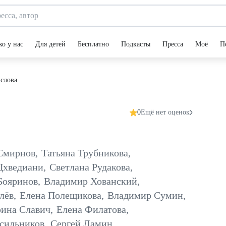
ко у нас
Для детей
Бесплатно
Подкасты
Пресса
Моё
П
 слова
0
Ещё нет оценок
Смирнов
,
Татьяна Трубникова
,
Цхведиани
,
Светлана Рудакова
,
Бояринов
,
Владимир Хованский
,
лёв
,
Елена Полещикова
,
Владимир Сумин
,
рина Славич
,
Елена Филатова
,
сильников
,
Сергей Ламин
,