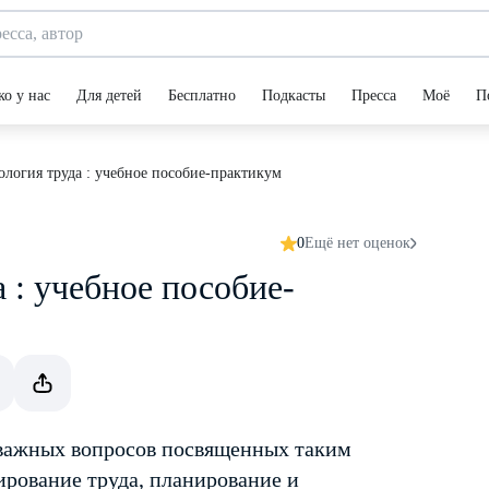
ко у нас
Для детей
Бесплатно
Подкасты
Пресса
Моё
П
логия труда : учебное пособие-практикум
0
Ещё нет оценок
 : учебное пособие-
 важных вопросов посвященных таким
ирование труда, планирование и