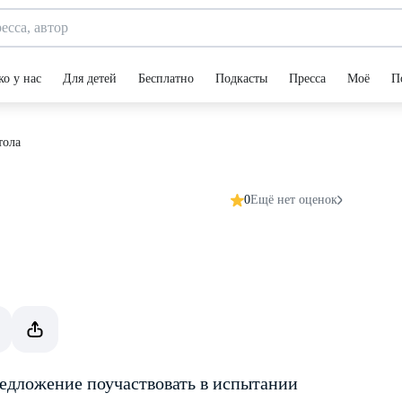
ко у нас
Для детей
Бесплатно
Подкасты
Пресса
Моё
П
тола
0
Ещё нет оценок
редложение поучаствовать в испытании