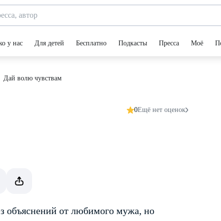
ко у нас
Для детей
Бесплатно
Подкасты
Пресса
Моё
П
Дай волю чувствам
0
Ещё нет оценок
ез объяснений от любимого мужа, но