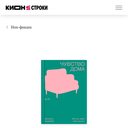
Нон-фикшн