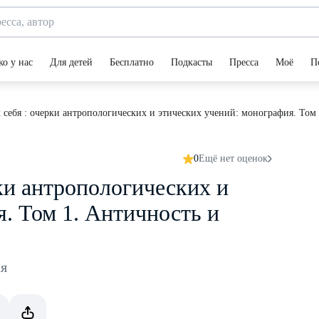
ко у нас
Для детей
Бесплатно
Подкасты
Пресса
Моё
П
 себя : очерки антропологических и этических учений: монография. Том
0
Ещё нет оценок
рки антропологических и
. Том 1. Античность и
ая