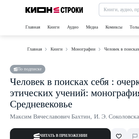
Главная
Книги
Аудио
Медиа
Комиксы
Толь
Человек в поисках
Главная
Книги
Монографии
По подписке
Человек в поисках себя : оче
этических учений: монография
Средневековье
Максим Вячеславович Бахтин
,
И. Э. Соколовск
ЧИТАТЬ В ПРИЛОЖЕНИИ