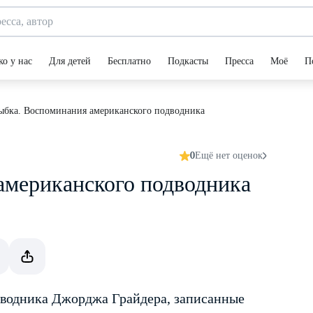
ко у нас
Для детей
Бесплатно
Подкасты
Пресса
Моё
П
рыбка. Воспоминания американского подводника
0
Ещё нет оценок
американского подводника
дводника Джорджа Грайдера, записанные