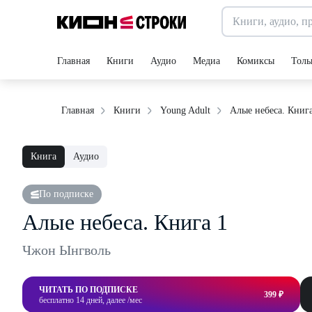
Главная
Книги
Аудио
Медиа
Комиксы
Толь
Алые небеса. Книга
Главная
Книги
Young Adult
Книга
Аудио
По подписке
Алые небеса. Книга 1
Чжон Ынгволь
ЧИТАТЬ ПО ПОДПИСКЕ
399 ₽
бесплатно 14 дней, далее /мес