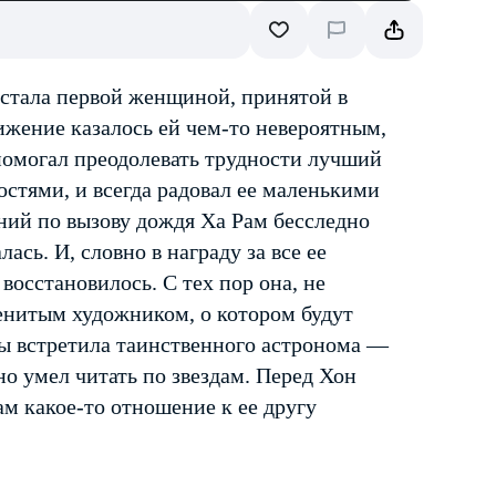
 стала первой женщиной, принятой в
жение казалось ей чем-то невероятным,
 помогал преодолевать трудности лучший
остями, и всегда радовал ее маленькими
ний по вызову дождя Ха Рам бесследно
ась. И, словно в награду за все ее
осстановилось. С тех пор она, не
менитым художником, о котором будут
ды встретила таинственного астронома —
но умел читать по звездам. Перед Хон
ам какое-то отношение к ее другу