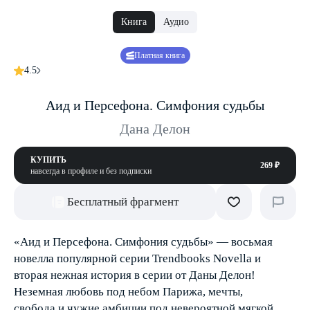
Книга
Аудио
Платная книга
4.5
Аид и Персефона. Симфония судьбы
Дана Делон
КУПИТЬ
269 ₽
навсегда в профиле и без подписки
Бесплатный фрагмент
«Аид и Персефона. Симфония судьбы» — восьмая
новелла популярной серии Trendbooks Novella и
вторая нежная история в серии от Даны Делон!
Неземная любовь под небом Парижа, мечты,
свобода и чужие амбиции под невероятной мягкой